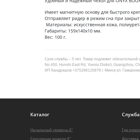
Удобный и надежный чехол для ONYX BOOX с
Имеет магнитную основу для быстрого кре
Отправляет ридер в режим сна при закрыт
Материалы: искусственная кожа, полиурет
Габариты: 159х140х10 мм.
Вес: 100 г.
Срок службы – 5 лет. Товар подлежит обязательной с
No.450, Hunshi East Rd, Yuexiu District, Guangzhou,
ИП Кандрашов +375296120876 г. Минск ул. Гамарник
Каталог
Служба
Начальный уровень 6"
Где купит
Сенсорные модели 6''
Доставка 