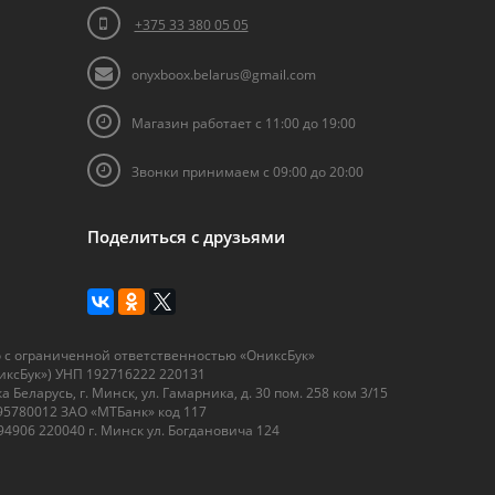
+375 33 380 05 05
onyxboox.belarus@gmail.com
Магазин работает с 11:00 до 19:00
Звонки принимаем с 09:00 до 20:00
Поделиться
с друзьями
 с ограниченной ответственностью «ОниксБук»
иксБук») УНП 192716222 220131
а Беларусь, г. Минск, ул. Гамарника, д. 30 пом. 258 ком 3/15
95780012 ЗАО «МТБанк» код 117
4906 220040 г. Минск ул. Богдановича 124