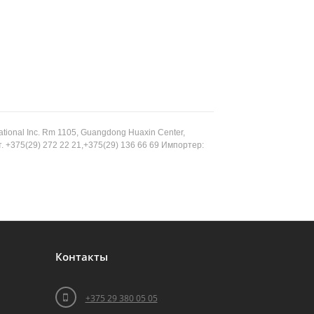
ional Inc. Rm 1105, Guangdong Huaxin Center,
т. +375(29) 272 22 21,+375(29) 136 66 69 Импортер:
Контакты
+375 29 380 05 05