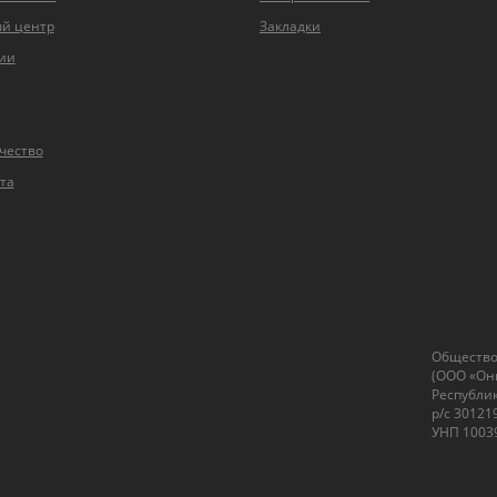
й центр
Закладки
ии
чество
та
Общество
(ООО «Он
Республик
р/с 30121
УНП 10039