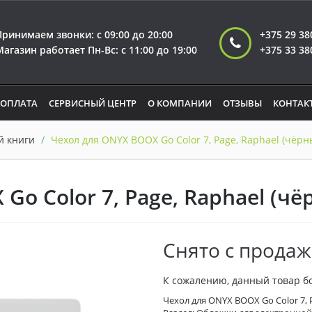
Принимаем звонки: с 09:00 до 20:00
+375 29 38
Магазин работает Пн-Вc: с 11:00 до 19:00
+375 33 38
 ОПЛАТА
СЕРВИСНЫЙ ЦЕНТР
О КОМПАНИИ
ОТЗЫВЫ
КОНТАК
й книги
Чехол для ONYX BOOX Go Color 7, Page, Raphael (чёрн
o Color 7, Page, Raphael (чё
Снято с прода
К сожалению, данный товар б
Чехол для ONYX BOOX Go Color 7, 