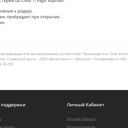
ерий Go Color 7, Page, Raphael.
пления к ридеру.
ии, пробуждает при открытии.
ан.
ертификации или декларированию соответствия. Производитель: Onyx Internat
 China. Сервисный центр – ООО «Велестехно» г. Минск пр-т Независимости 46Б 
а 30-258
поддержки
Личный
Кабинет
ь
Личный Кабинет
и оплата
История заказов