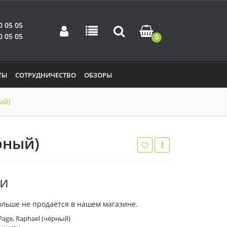
0 05 05
0 05 05
0
ТЫ
СОТРУДНИЧЕСТВО
ОБЗОРЫ
ый)
рный)
жи
ольше не продаётся в нашем магазине.
Page, Raphael (чёрный)