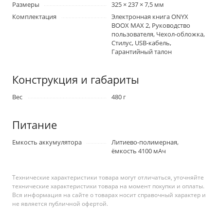
Размеры
325 × 237 × 7,5 мм
Комплектация
Электронная книга ONYX
BOOX MAX 2, Руководство
пользователя, Чехол-обложка,
Стилус, USB-кабель,
Гарантийный талон
Конструкция и габариты
Вес
480 г
Питание
Емкость аккумулятора
Литиево-полимерная,
ёмкость 4100 мАч
Технические характеристики товара могут отличаться, уточняйте
технические характеристики товара на момент покупки и оплаты.
Вся информация на сайте о товарах носит справочный характер и
не является публичной офертой.