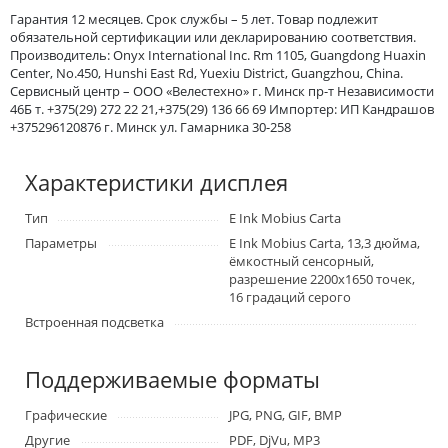
Гарантия 12 месяцев. Срок службы – 5 лет. Товар подлежит
обязательной сертификации или декларированию соответствия.
Производитель: Onyx International Inc. Rm 1105, Guangdong Huaxin
Center, No.450, Hunshi East Rd, Yuexiu District, Guangzhou, China.
Сервисный центр – ООО «Велестехно» г. Минск пр-т Независимости
46Б т. +375(29) 272 22 21,+375(29) 136 66 69 Импортер: ИП Кандрашов
+375296120876 г. Минск ул. Гамарника 30-258
Характеристики дисплея
Тип
E Ink Mobius Carta
Параметры
E Ink Mobius Carta, 13,3 дюйма,
ёмкостный сенсорный,
разрешение 2200x1650 точек,
16 градаций серого
Встроенная подсветка
Поддерживаемые форматы
Графические
JPG, PNG, GIF, BMP
Другие
PDF, DjVu, MP3